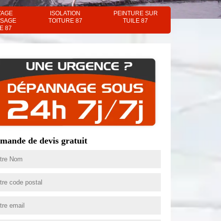
YAGE
ISOLATION
PEINTURE SUR
SAGE
TOITURE 87
TUILE 87
E 87
mande de devis gratuit