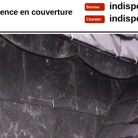
indisp
Bureau
rence en couverture
indisp
Chantier