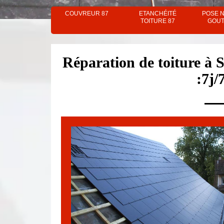
COUVREUR 87
ETANCHÉITÉ
POSE 
TOITURE 87
GOUT
Réparation de toiture à
:7j/