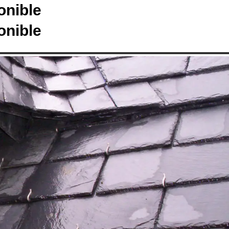
onible
onible