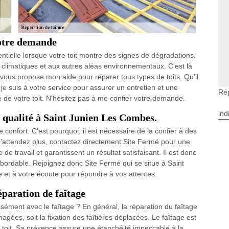
votre demande
entielle lorsque votre toit montre des signes de dégradations.
limatiques et aux autres aléas environnementaux. C'est là
e vous propose mon aide pour réparer tous types de toits. Qu'il
 je suis à votre service pour assurer un entretien et une
Rép
té de votre toit. N'hésitez pas à me confier votre demande.
ind
e qualité à Saint Junien Les Combes.
confort. C'est pourquoi, il est nécessaire de la confier à des
 N'attendez plus, contactez directement Site Fermé pour une
 de travail et garantissent un résultat satisfaisant. Il est donc
 abordable. Rejoignez donc Site Fermé qui se situe à Saint
e et à votre écoute pour répondre à vos attentes.
éparation de faîtage
isément avec le faîtage ? En général, la réparation du faîtage
gées, soit la fixation des faîtières déplacées. Le faîtage est
du toit. Sa présence assure une étanchéité impeccable à la