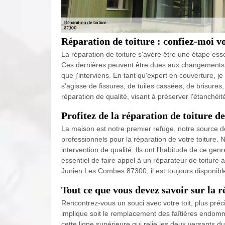
Réparation de toiture : confiez-moi 
La réparation de toiture s'avère être une étape ess
Ces dernières peuvent être dues aux changements c
que j'interviens. En tant qu'expert en couverture, j
s'agisse de fissures, de tuiles cassées, de brisures,
réparation de qualité, visant à préserver l'étanchéi
Profitez de la réparation de toiture d
La maison est notre premier refuge, notre source de 
professionnels pour la réparation de votre toiture.
intervention de qualité. Ils ont l'habitude de ce genre
essentiel de faire appel à un réparateur de toiture
Junien Les Combes 87300, il est toujours disponibl
Tout ce que vous devez savoir sur la r
Rencontrez-vous un souci avec votre toit, plus préc
implique soit le remplacement des faîtières endomma
cette ligne supérieure qui relie les deux versants 