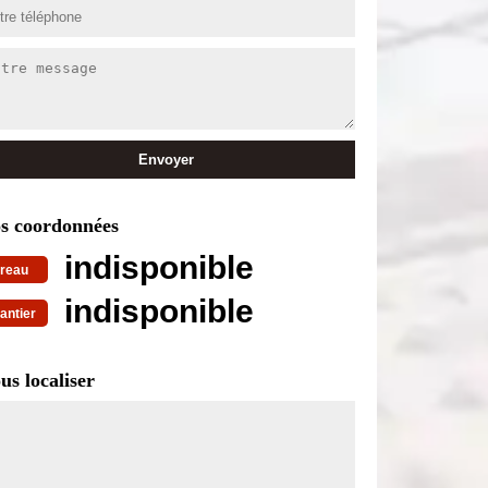
s coordonnées
indisponible
reau
indisponible
antier
us localiser