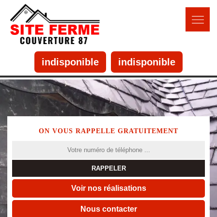
indisponible
indisponible
ON VOUS RAPPELLE GRATUITEMENT
Voir nos réalisations
Nous contacter