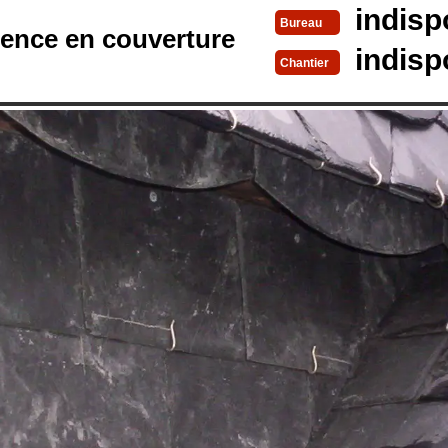
indisp
Bureau
rence en couverture
indisp
Chantier