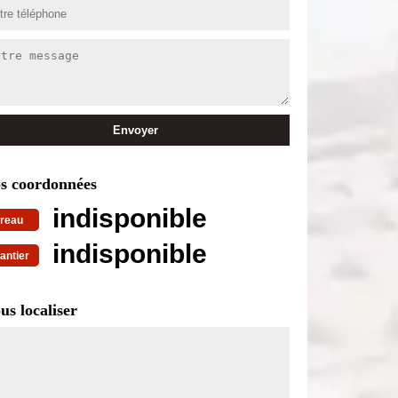
s coordonnées
indisponible
reau
indisponible
antier
us localiser