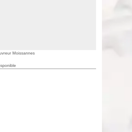
uvreur Moissannes
isponible