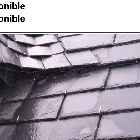
onible
onible