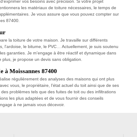
 d'exprimer vos besoins avec précision. Si votre projet
entionnera les matériaux de toiture nécessaires, le temps de
s supplémentaires. Je vous assure que vous pouvez compter sur
nnes 87400.
ur
re la toiture de votre maison. Je travaille sur différents
ôles, l'ardoise, le bitume, le PVC… Actuellement, je suis soutenu
 des garanties. Je m'engage à être réactif et dynamique dans
 plus, je propose un devis sans obligation.
le à Moissannes 87400
réalise régulièrement des analyses des maisons qui ont plus
vec vous, le propriétaire, l'état actuel du toit ainsi que de ses
es problèmes tels que des fuites de toit ou des infiltrations
ions les plus adaptées et de vous fournir des conseils
m'engage à ne jamais vous décevoir.