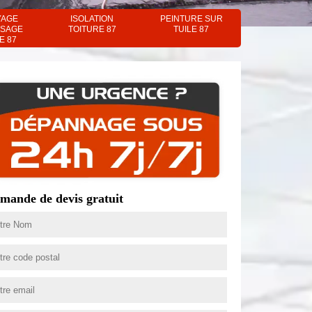
YAGE
ISOLATION
PEINTURE SUR
SAGE
TOITURE 87
TUILE 87
E 87
mande de devis gratuit