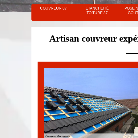
COUVREUR 87
ETANCHÉITÉ
POSE 
TOITURE 87
GOUT
Artisan couvreur exp