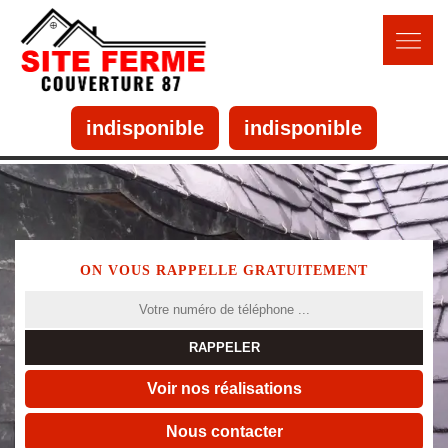
indisponible
indisponible
ON VOUS RAPPELLE GRATUITEMENT
Voir nos réalisations
Nous contacter