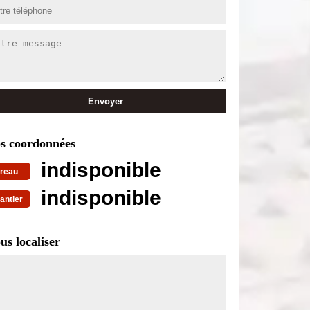
s coordonnées
indisponible
reau
indisponible
antier
us localiser