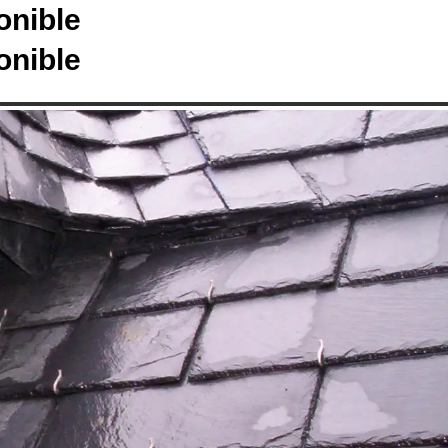
onible
onible