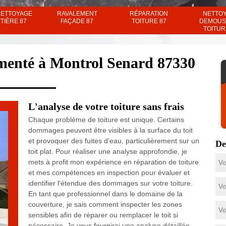
NETTOYAGE
RAVALEMENT
RÉPARATION
NETTO
TIÈRE 87
FAÇADE 87
TOITURE 87
DEMOUS
TOITUR
imenté à Montrol Senard 87330
L'analyse de votre toiture sans frais
Chaque problème de toiture est unique. Certains
dommages peuvent être visibles à la surface du toit
et provoquer des fuites d'eau, particulièrement sur un
De
toit plat. Pour réaliser une analyse approfondie, je
mets à profit mon expérience en réparation de toiture
et mes compétences en inspection pour évaluer et
identifier l'étendue des dommages sur votre toiture.
En tant que professionnel dans le domaine de la
couverture, je sais comment inspecter les zones
sensibles afin de réparer ou remplacer le toit si
nécessaire. Je vous fournirai une analyse détaillée