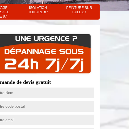
YAGE
ISOLATION
PEINTURE SUR
SAGE
TOITURE 87
TUILE 87
E 87
mande de devis gratuit