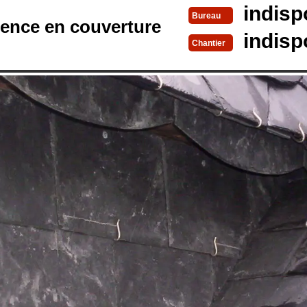
indisp
Bureau
rence en couverture
indisp
Chantier