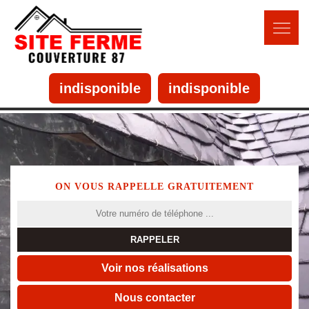
indisponible
indisponible
ON VOUS RAPPELLE GRATUITEMENT
Voir nos réalisations
Nous contacter