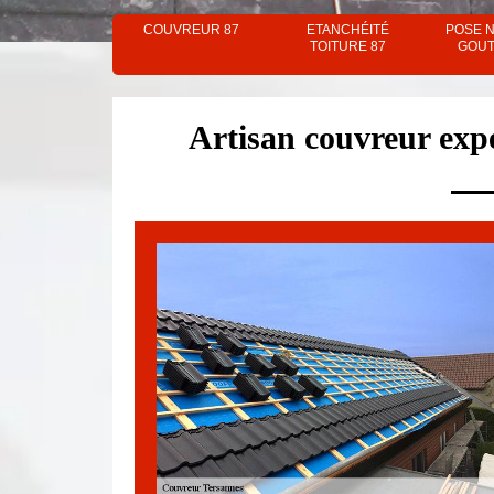
COUVREUR 87
ETANCHÉITÉ
POSE 
TOITURE 87
GOUT
Artisan couvreur exp