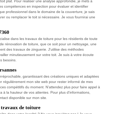
toit plat. Pour réaliser une analyse approfondie, je mets à
es compétences en inspection pour évaluer et identifier
que professionnel dans le domaine de la couverture, je sais
er ou remplacer le toit si nécessaire. Je vous fournirai une
87360
ialise dans les travaux de toiture pour les résidents de toute
 de rénovation de toiture, que ce soit pour un nettoyage, une
nt des travaux de zinguerie. J'utilise des méthodes
vailler minutieusement sur votre toit. Je suis à votre écoute
os besoins.
ersannes
et irréprochable, garantissant des créations uniques et adaptées
lter régulièrement mon site web pour rester informé de mes
vices compétitifs du moment. N'attendez plus pour faire appel à
a à la hauteur de vos attentes. Pour plus d'informations,
ntact disponible sur mon site.
travaux de toiture