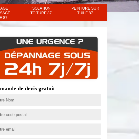
YAGE
ISOLATION
PEINTURE SUR
SAGE
TOITURE 87
TUILE 87
E 87
mande de devis gratuit