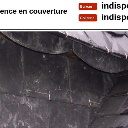
indisp
Bureau
rence en couverture
indisp
Chantier