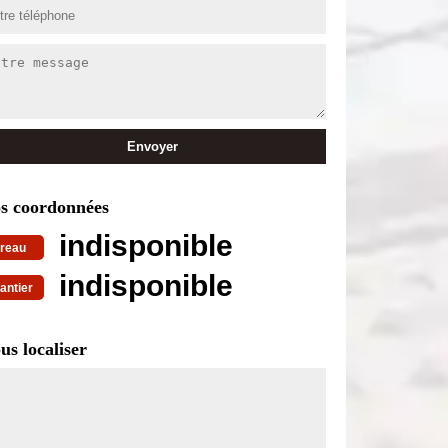
s coordonnées
indisponible
reau
indisponible
antier
us localiser