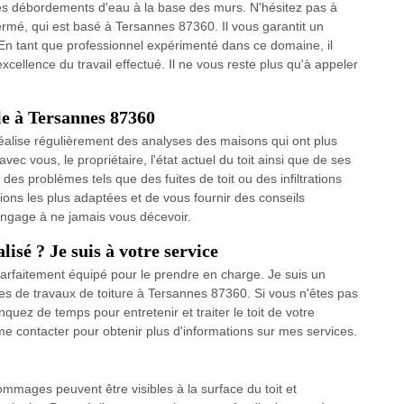
les débordements d'eau à la base des murs. N'hésitez pas à
ermé, qui est basé à Tersannes 87360. Il vous garantit un
. En tant que professionnel expérimenté dans ce domaine, il
excellence du travail effectué. Il ne vous reste plus qu'à appeler
e à Tersannes 87360
réalise régulièrement des analyses des maisons qui ont plus
vec vous, le propriétaire, l'état actuel du toit ainsi que de ses
es problèmes tels que des fuites de toit ou des infiltrations
ions les plus adaptées et de vous fournir des conseils
m'engage à ne jamais vous décevoir.
isé ? Je suis à votre service
s parfaitement équipé pour le prendre en charge. Je suis un
pes de travaux de toiture à Tersannes 87360. Si vous n'êtes pas
quez de temps pour entretenir et traiter le toit de votre
 me contacter pour obtenir plus d'informations sur mes services.
mmages peuvent être visibles à la surface du toit et