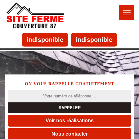
indisponible
indisponible
ON VOUS RAPPELLE GRATUITEMENT
Voir nos réalisations
Nous contacter