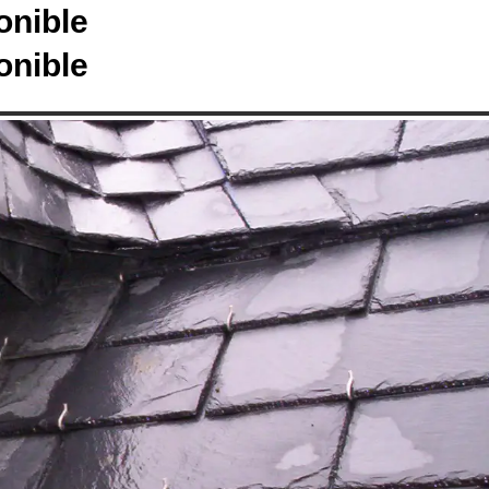
onible
onible