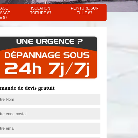
YAGE
ISOLATION
PEINTURE SUR
SAGE
TOITURE 87
TUILE 87
E 87
mande de devis gratuit