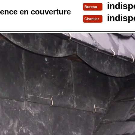
indisp
Bureau
rence en couverture
indisp
Chantier