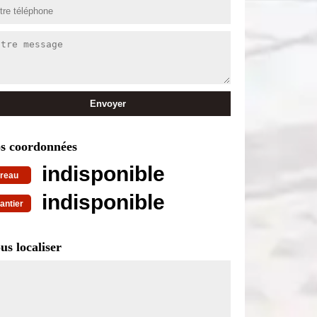
s coordonnées
indisponible
reau
indisponible
antier
us localiser