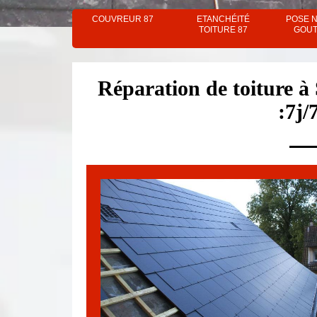
COUVREUR 87
ETANCHÉITÉ
POSE 
TOITURE 87
GOUT
Réparation de toiture à 
:7j/