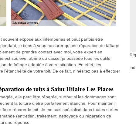
est souvent exposé aux intempéries et peut parfois être
endant, je tiens à vous rassurer qu'une réparation de faîtage
 simplement de prendre contact avec moi, votre expert en
Rép
age est soulevé, abîmé ou cassé, je possède tous les outils
on de faîtage adaptée à votre situation. En effet, les
ind
tanchéité de votre toit. De ce fait, n'hésitez pas à effectuer
paration de toits à Saint Hilaire Les Places
ommagée, elle peut être réparée, surtout si les dommages sont
êchent la toiture d'être parfaitement étanche. Pour maintenir
e faire réparer le toit. Je me suis spécialisé dans toutes sortes
demande (entretien, traitement, nettoyage ou réparation de
erai une réponse.