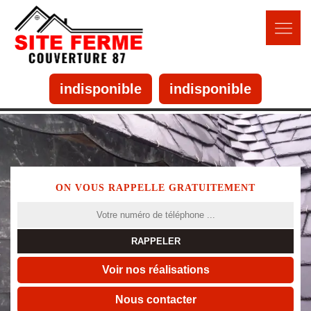
indisponible
indisponible
ON VOUS RAPPELLE GRATUITEMENT
Voir nos réalisations
Nous contacter