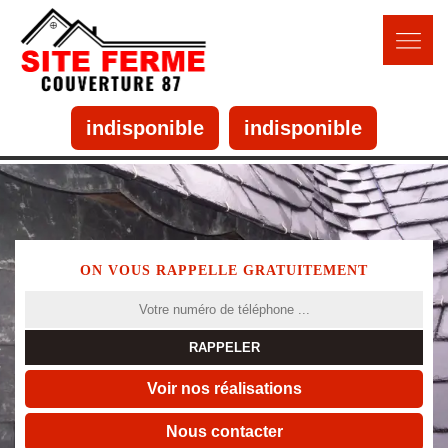
indisponible
indisponible
ON VOUS RAPPELLE GRATUITEMENT
Voir nos réalisations
Nous contacter