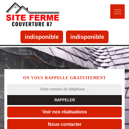
indisponible
indisponible
ON VOUS RAPPELLE GRATUITEMENT
Voir nos réalisations
Nous contacter