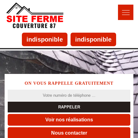
indisponible
indisponible
ON VOUS RAPPELLE GRATUITEMENT
Voir nos réalisations
Nous contacter