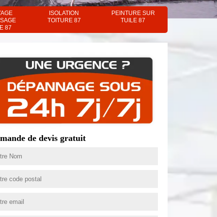
YAGE
ISOLATION
PEINTURE SUR
SAGE
TOITURE 87
TUILE 87
E 87
mande de devis gratuit