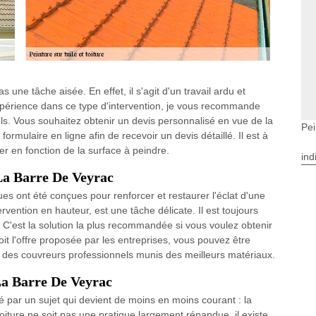
s une tâche aisée. En effet, il s'agit d'un travail ardu et
xpérience dans ce type d'intervention, je vous recommande
ls. Vous souhaitez obtenir un devis personnalisé en vue de la
Pei
 formulaire en ligne afin de recevoir un devis détaillé. Il est à
ier en fonction de la surface à peindre.
ind
 La Barre De Veyrac
es ont été conçues pour renforcer et restaurer l'éclat d'une
rvention en hauteur, est une tâche délicate. Il est toujours
. C'est la solution la plus recommandée si vous voulez obtenir
it l'offre proposée par les entreprises, vous pouvez être
par des couvreurs professionnels munis des meilleurs matériaux.
 La Barre De Veyrac
né par un sujet qui devient de moins en moins courant : la
toiture ne soit pas une pratique largement répandue, il existe