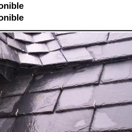
onible
onible