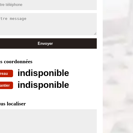
s coordonnées
indisponible
reau
indisponible
antier
us localiser