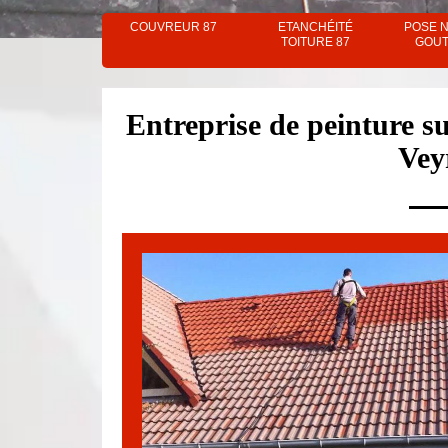
COUVREUR 87
ETANCHÉITÉ
POSE 
TOITURE 87
GOUT
Entreprise de peinture su
Vey