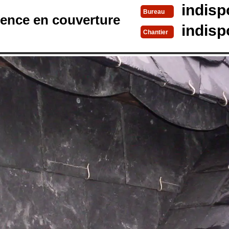
indisp
Bureau
rence en couverture
indisp
Chantier