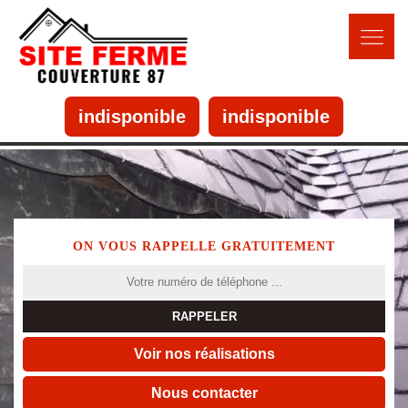
indisponible
indisponible
ON VOUS RAPPELLE GRATUITEMENT
Voir nos réalisations
Nous contacter