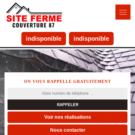
indisponible
indisponible
ON VOUS RAPPELLE GRATUITEMENT
Voir nos réalisations
Nous contacter