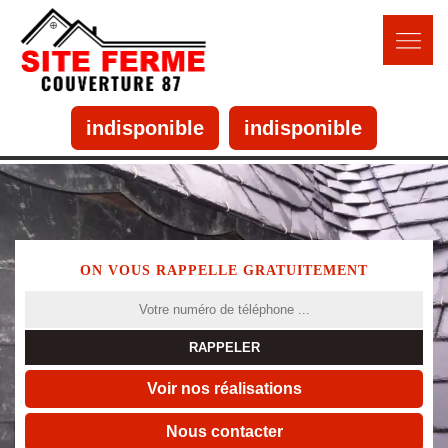
indisponible
indisponible
ON VOUS RAPPELLE GRATUITEMENT
Voir nos réalisations
Nous contacter