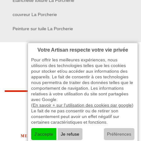
Etanchéité toiture La Porcherie
couvreur La Porcherie
Peinture sur tuile La Porcherie
Votre Artisan respecte votre vie privée
Pour offrir les meilleures expériences, nous
utilisons des technologies telles que les cookies
pour stocker et/ou accéder aux informations des
appareils. Le fait de consentir à ces technologies
nous permettra de traiter des données telles que le
comportement de navigation. Les informations
relatives à votre utilisation du site sont partagées
indisponible
avec Google.
(
En savoir + sur l'utilisation des cookies par google
)
Le fait de ne pas consentir ou de retirer son
-
indisponible
indisponible
>
consentement peut avoir un effet négatif sur
certaines caractéristiques et fonctions.
©2024 - 2026 TOUT DROIT RÉSERVÉ
J'accepte
Je refuse
Préférences
MENTIONS LÉGALES
-
CONTACTEZ-NOUS