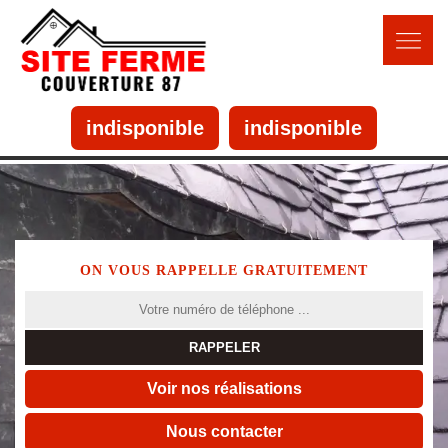
indisponible
indisponible
ON VOUS RAPPELLE GRATUITEMENT
Voir nos réalisations
Nous contacter