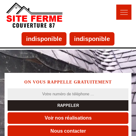
indisponible
indisponible
ON VOUS RAPPELLE GRATUITEMENT
Voir nos réalisations
Nous contacter