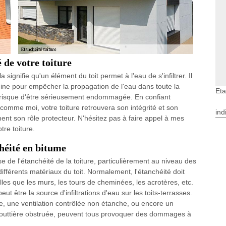
 de votre toiture
 signifie qu'un élément du toit permet à l'eau de s'infiltrer. Il
gine pour empêcher la propagation de l'eau dans toute la
Eta
e risque d'être sérieusement endommagée. En confiant
l comme moi, votre toiture retrouvera son intégrité et son
ind
ment son rôle protecteur. N'hésitez pas à faire appel à mes
tre toiture.
héité en bitume
se de l'étanchéité de la toiture, particulièrement au niveau des
différents matériaux du toit. Normalement, l'étanchéité doit
lles que les murs, les tours de cheminées, les acrotères, etc.
t être la source d'infiltrations d'eau sur les toits-terrasses.
 une ventilation contrôlée non étanche, ou encore un
outtière obstruée, peuvent tous provoquer des dommages à