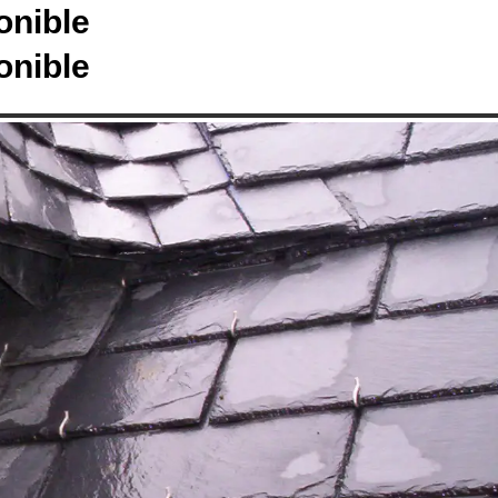
onible
onible