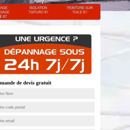
YAGE
ISOLATION
PEINTURE SUR
SAGE
TOITURE 87
TUILE 87
E 87
mande de devis gratuit