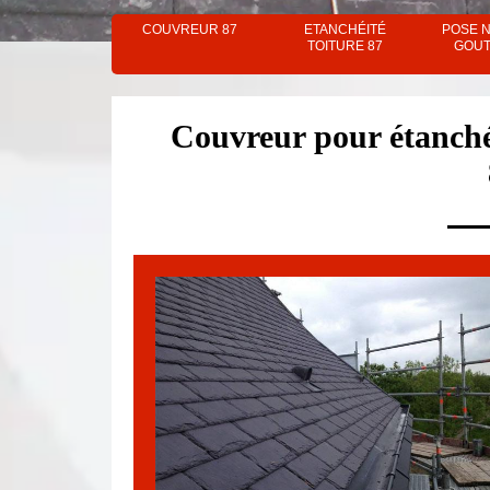
COUVREUR 87
ETANCHÉITÉ
POSE 
TOITURE 87
GOUT
Couvreur pour étanchéi