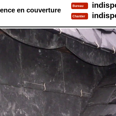
indisp
Bureau
rence en couverture
indisp
Chantier