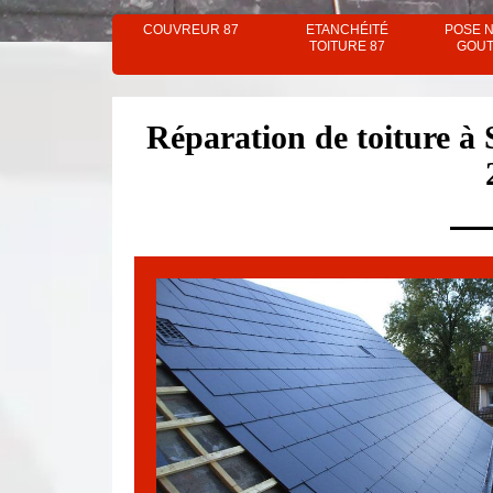
COUVREUR 87
ETANCHÉITÉ
POSE 
TOITURE 87
GOUT
Réparation de toiture à 