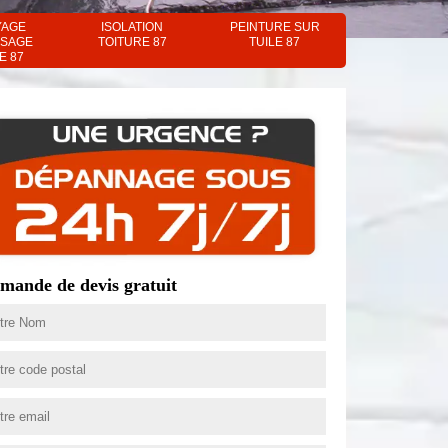
YAGE
ISOLATION
PEINTURE SUR
SAGE
TOITURE 87
TUILE 87
E 87
mande de devis gratuit