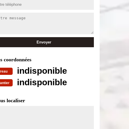
s coordonnées
indisponible
reau
indisponible
antier
us localiser