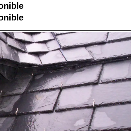
onible
onible