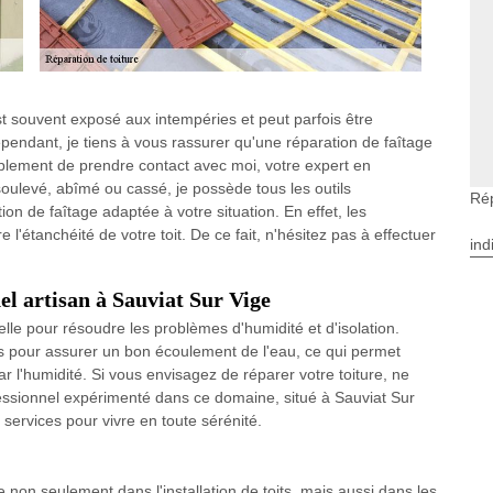
est souvent exposé aux intempéries et peut parfois être
endant, je tiens à vous rassurer qu'une réparation de faîtage
 simplement de prendre contact avec moi, votre expert en
soulevé, abîmé ou cassé, je possède tous les outils
Rép
on de faîtage adaptée à votre situation. En effet, les
tanchéité de votre toit. De ce fait, n'hésitez pas à effectuer
ind
el artisan à Sauviat Sur Vige
elle pour résoudre les problèmes d'humidité et d'isolation.
és pour assurer un bon écoulement de l'eau, ce qui permet
r l'humidité. Si vous envisagez de réparer votre toiture, ne
fessionnel expérimenté dans ce domaine, situé à Sauviat Sur
services pour vivre en toute sérénité.
 non seulement dans l'installation de toits, mais aussi dans les