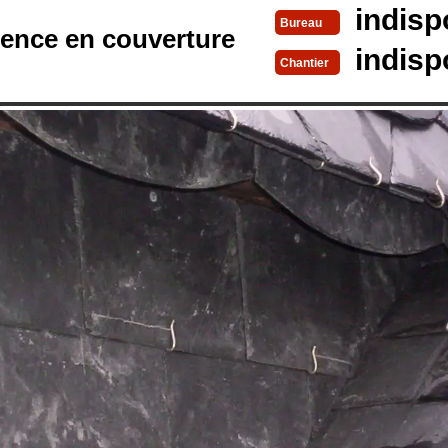
indisp
Bureau
rence en couverture
indisp
Chantier