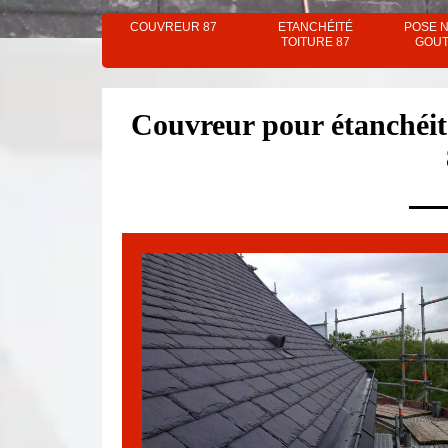
COUVREUR 87
ETANCHÉITÉ
POSE 
TOITURE 87
GOUT
Couvreur pour étanchéité