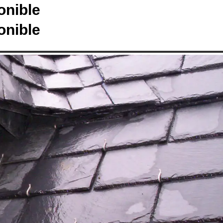
onible
onible