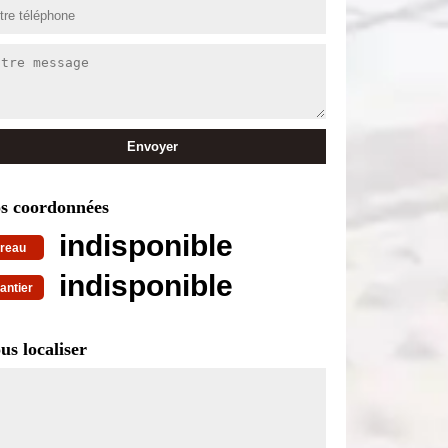
s coordonnées
indisponible
reau
indisponible
antier
us localiser