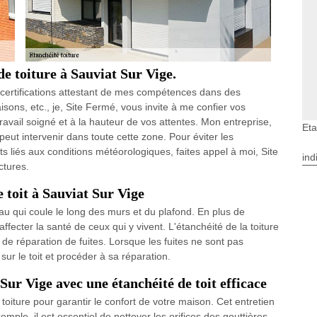
de toiture à Sauviat Sur Vige.
 certifications attestant de mes compétences dans des
isons, etc., je, Site Fermé, vous invite à me confier vos
avail soigné et à la hauteur de vos attentes. Mon entreprise,
Eta
eut intervenir dans toute cette zone. Pour éviter les
s liés aux conditions météorologiques, faites appel à moi, Site
ind
ctures.
e toit à Sauviat Sur Vige
d'eau qui coule le long des murs et du plafond. En plus de
ffecter la santé de ceux qui y vivent. L'étanchéité de la toiture
e réparation de fuites. Lorsque les fuites ne sont pas
e sur le toit et procéder à sa réparation.
 Sur Vige avec une étanchéité de toit efficace
a toiture pour garantir le confort de votre maison. Cet entretien
mple, il est essentiel de nettoyer les orifices des gouttières