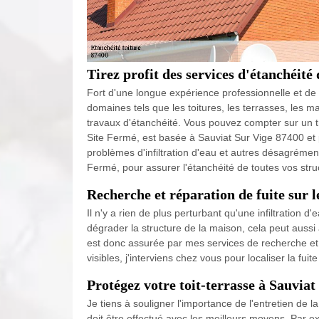
Tirez profit des services d'étanchéité 
Fort d'une longue expérience professionnelle et de
domaines tels que les toitures, les terrasses, les ma
travaux d'étanchéité. Vous pouvez compter sur un tr
Site Fermé, est basée à Sauviat Sur Vige 87400 et p
problèmes d'infiltration d'eau et autres désagrément
Fermé, pour assurer l'étanchéité de toutes vos stru
Recherche et réparation de fuite sur l
Il n'y a rien de plus perturbant qu'une infiltration 
dégrader la structure de la maison, cela peut aussi a
est donc assurée par mes services de recherche et d
visibles, j'interviens chez vous pour localiser la fuit
Protégez votre toit-terrasse à Sauviat
Je tiens à souligner l'importance de l'entretien de l
doit être effectué avec les meilleurs moyens. Par exe