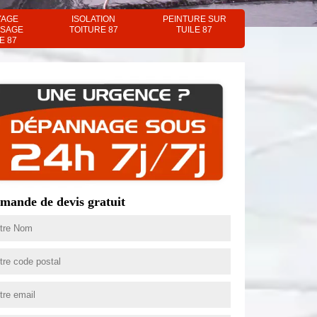
YAGE
ISOLATION
PEINTURE SUR
SAGE
TOITURE 87
TUILE 87
E 87
mande de devis gratuit