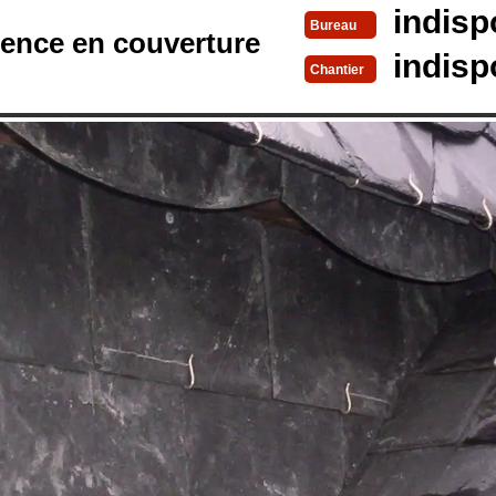
indisp
Bureau
rence en couverture
indisp
Chantier