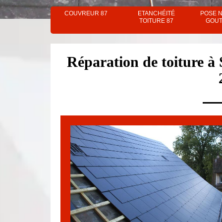
COUVREUR 87
ETANCHÉITÉ
POSE 
TOITURE 87
GOUT
Réparation de toiture à 