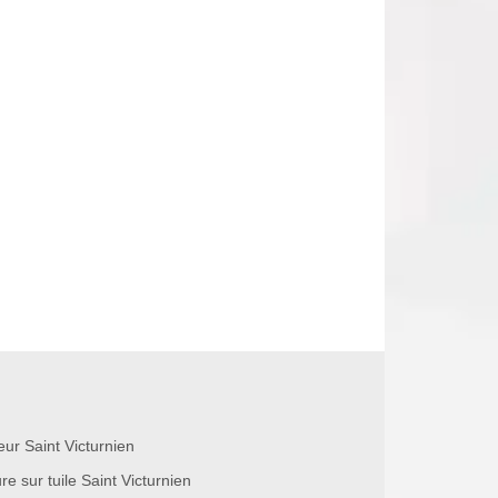
eur Saint Victurnien
re sur tuile Saint Victurnien