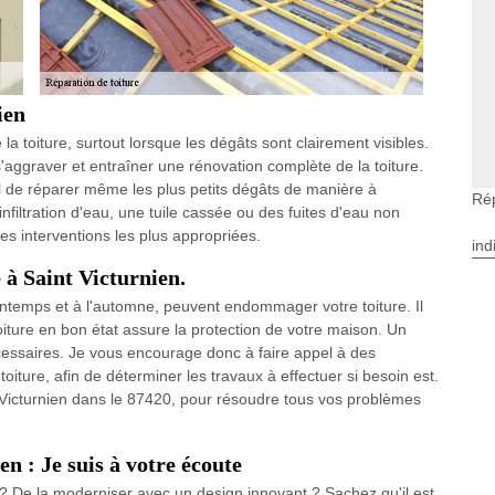
ien
 la toiture, surtout lorsque les dégâts sont clairement visibles.
aggraver et entraîner une rénovation complète de la toiture.
iel de réparer même les plus petits dégâts de manière à
Rép
infiltration d'eau, une tuile cassée ou des fuites d'eau non
es interventions les plus appropriées.
ind
 à Saint Victurnien.
intemps et à l'automne, peuvent endommager votre toiture. Il
toiture en bon état assure la protection de votre maison. Un
écessaires. Je vous encourage donc à faire appel à des
oiture, afin de déterminer les travaux à effectuer si besoin est.
t Victurnien dans le 87420, pour résoudre tous vos problèmes
n : Je suis à votre écoute
 ? De la moderniser avec un design innovant ? Sachez qu'il est