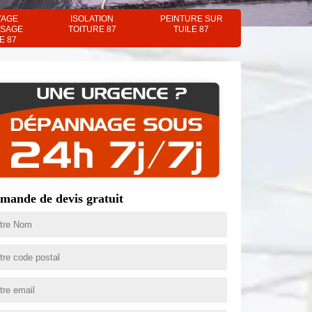
YAGE
ISOLATION
PEINTURE SUR
SAGE
TOITURE 87
TUILE 87
E 87
mande de devis gratuit