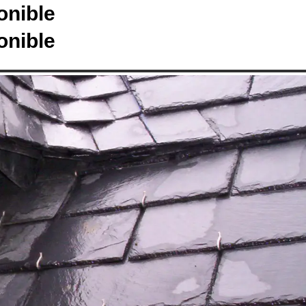
onible
onible