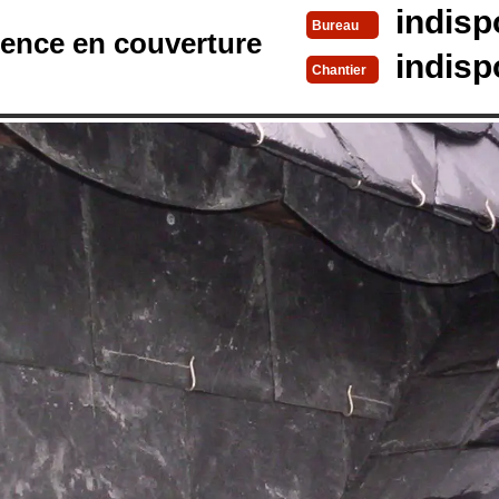
indisp
Bureau
rence en couverture
indisp
Chantier