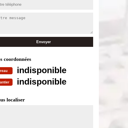
s coordonnées
indisponible
reau
indisponible
antier
us localiser