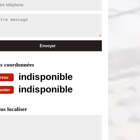
s coordonnées
indisponible
reau
indisponible
antier
us localiser