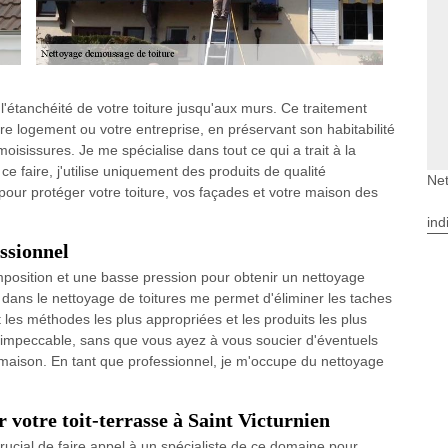
l'étanchéité de votre toiture jusqu'aux murs. Ce traitement
tre logement ou votre entreprise, en préservant son habitabilité
moisissures. Je me spécialise dans tout ce qui a trait à la
ce faire, j'utilise uniquement des produits de qualité
Net
pour protéger votre toiture, vos façades et votre maison des
ind
ssionnel
mposition et une basse pression pour obtenir un nettoyage
on dans le nettoyage de toitures me permet d'éliminer les taches
les méthodes les plus appropriées et les produits les plus
soit impeccable, sans que vous ayez à vous soucier d'éventuels
e maison. En tant que professionnel, je m'occupe du nettoyage
 votre toit-terrasse à Saint Victurnien
t crucial de faire appel à un spécialiste de ce domaine pour