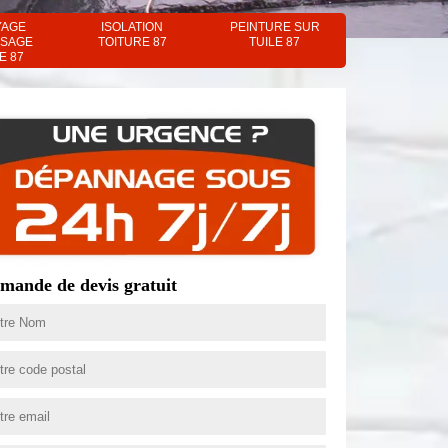
YAGE
ISOLATION
PEINTURE SUR
SAGE
TOITURE 87
TUILE 87
E 87
mande de devis gratuit