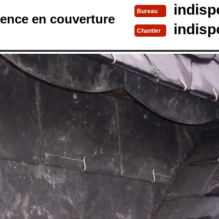
indisp
Bureau
rence en couverture
indisp
Chantier