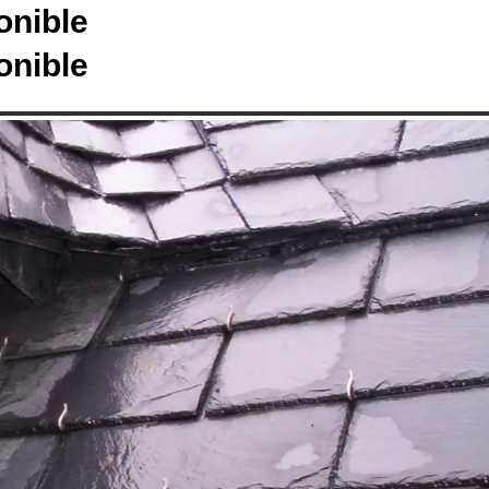
onible
onible