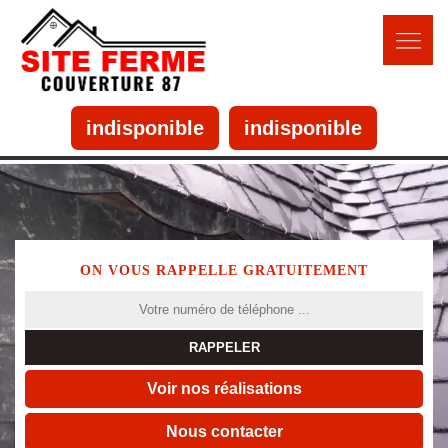
indisponible
indisponible
ON VOUS RAPPELLE GRATUITEMENT
Voir nos réalisations
Nous contacter