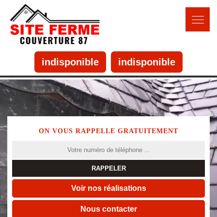
indisponible
indisponible
ON VOUS RAPPELLE GRATUITEMENT
Voir nos réalisations
Nous contacter