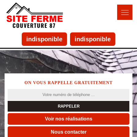
indisponible
indisponible
ON VOUS RAPPELLE GRATUITEMENT
Voir nos réalisations
Nous contacter