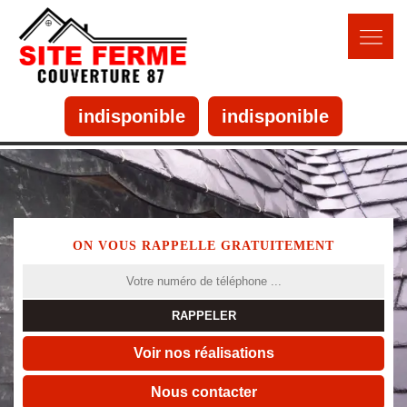
indisponible
indisponible
ON VOUS RAPPELLE GRATUITEMENT
Voir nos réalisations
Nous contacter