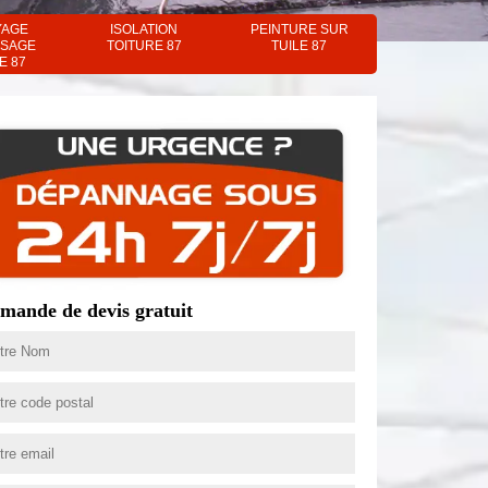
YAGE
ISOLATION
PEINTURE SUR
SAGE
TOITURE 87
TUILE 87
E 87
mande de devis gratuit