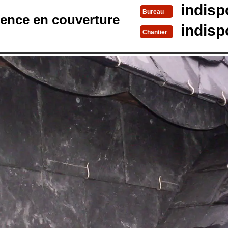
indisp
Bureau
rence en couverture
indisp
Chantier