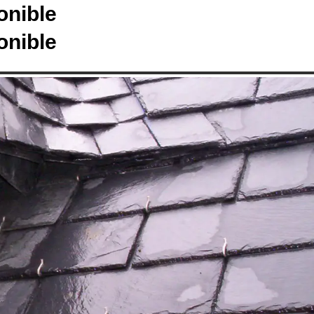
onible
onible