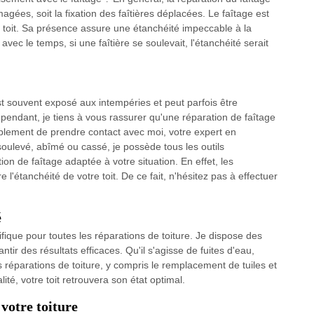
gées, soit la fixation des faîtières déplacées. Le faîtage est
du toit. Sa présence assure une étanchéité impeccable à la
avec le temps, si une faîtière se soulevait, l'étanchéité serait
est souvent exposé aux intempéries et peut parfois être
endant, je tiens à vous rassurer qu'une réparation de faîtage
 simplement de prendre contact avec moi, votre expert en
 soulevé, abîmé ou cassé, je possède tous les outils
on de faîtage adaptée à votre situation. En effet, les
tanchéité de votre toit. De ce fait, n'hésitez pas à effectuer
é
fique pour toutes les réparations de toiture. Je dispose des
ir des résultats efficaces. Qu'il s'agisse de fuites d'eau,
les réparations de toiture, y compris le remplacement de tuiles et
ité, votre toit retrouvera son état optimal.
 votre toiture