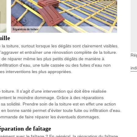
ille
 la toiture, surtout lorsque les dégâts sont clairement visibles.
aggraver et entraîner une rénovation complète de la toiture.
Rép
iel de réparer même les plus petits dégâts de manière à
infiltration d'eau, une tuile cassée ou des fuites d'eau non
ind
es interventions les plus appropriées.
oiture. Il s'agit d'une intervention qui doit être réalisée
résentent le moindre dommage. Grâce à des réparations
sa solidité. Prendre soin de la toiture est en effet une action
en bonne santé permet d'éviter toute fuite ou infiltration d'eau.
ecommande de faire réparer les éventuels dommages.
éparation de faîtage
isément avec le faîtage ? En général, la réparation du faîtage