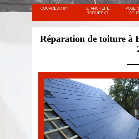
COUVREUR 87
ETANCHÉITÉ
POSE 
TOITURE 87
GOUT
Réparation de toiture à B