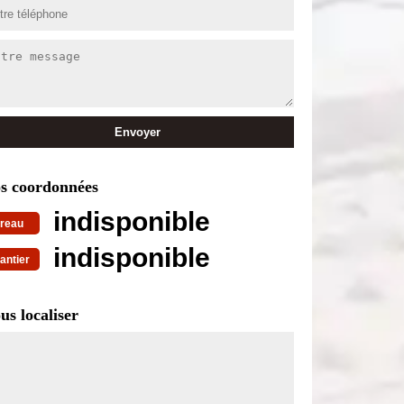
s coordonnées
indisponible
reau
indisponible
antier
us localiser