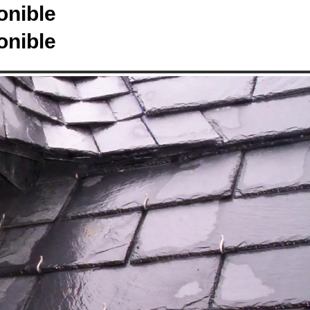
onible
onible