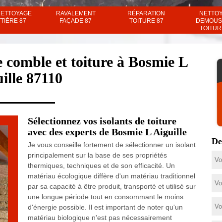
NETTOYAGE
RAVALEMENT
RÉPARATION
NETTO
TIÈRE 87
FAÇADE 87
TOITURE 87
DEMOUS
TOITUR
e comble et toiture à Bosmie L
ille 87110
Sélectionnez vos isolants de toiture
avec des experts de Bosmie L Aiguille
De
Je vous conseille fortement de sélectionner un isolant
principalement sur la base de ses propriétés
thermiques, techniques et de son efficacité. Un
matériau écologique diffère d'un matériau traditionnel
par sa capacité à être produit, transporté et utilisé sur
une longue période tout en consommant le moins
d'énergie possible. Il est important de noter qu'un
matériau biologique n'est pas nécessairement