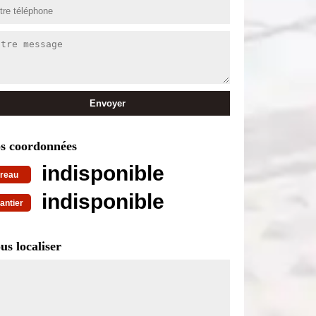
s coordonnées
indisponible
reau
indisponible
antier
us localiser