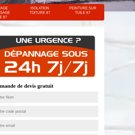
YAGE
ISOLATION
PEINTURE SUR
SAGE
TOITURE 87
TUILE 87
E 87
mande de devis gratuit