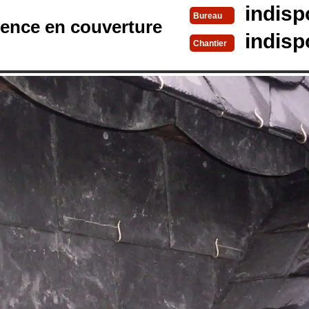
indisp
Bureau
rence en couverture
indisp
Chantier