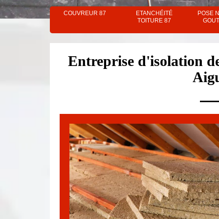
COUVREUR 87
ETANCHÉITÉ
POSE 
TOITURE 87
GOUT
Entreprise d'isolation d
Aigu