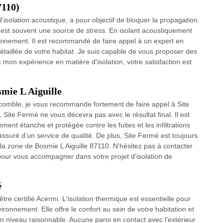
7110)
isolation acoustique, a pour objectif de bloquer la propagation
est souvent une source de stress. En isolant acoustiquement
ereinement. Il est recommandé de faire appel à un expert en
détaillée de votre habitat. Je suis capable de vous proposer des
c mon expérience en matière d'isolation, votre satisfaction est
smie L Aiguille
de comble, je vous recommande fortement de faire appel à Site
ite Fermé ne vous décevra pas avec le résultat final. Il est
ement étanche et protégée contre les fuites et les infiltrations
ssuré d'un service de qualité. De plus, Site Fermé est toujours
 la zone de Bosmie L Aiguille 87110. N'hésitez pas à contacter
pour vous accompagner dans votre projet d'isolation de
é
être certifié Acermi. L'isolation thermique est essentielle pour
ronnement. Elle offre le confort au sein de votre habitation et
n niveau raisonnable. Aucune paroi en contact avec l'extérieur