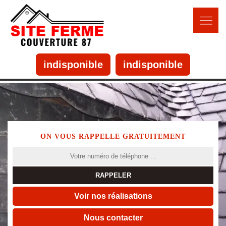
indisponible
indisponible
ON VOUS RAPPELLE GRATUITEMENT
Voir nos réalisations
Nous contacter