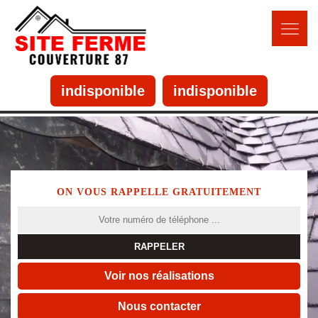
indisponible
indisponible
ON VOUS RAPPELLE GRATUITEMENT
Voir nos réalisations
Nous contacter