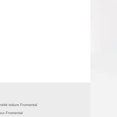
héité toiture Fromental
eur Fromental