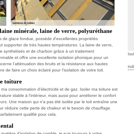
aine minérale, laine de verre, polyuréthane
hes de glace fondue, possède d'excellentes propriétés
ut supporter de très hautes températures. La laine de verre,
rre synthétisés et de charbon grâce à un traitement
Iso
ammable et offre une excellente isolation phonique pour un
ncerne l'atténuation des bruits et la résistance aux hautes
ind
de faire un choix éclairé pour l'isolation de votre toit.
e toiture
r ma consommation d'électricité et de gaz. Isoler ma toiture est
ure stable à l'intérieur, mais aussi pour améliorer le confort
eurs. Une maison qui n'a pas été isolée par le toit entraîne une
our réduire cette perte de chaleur et le besoin de chauffage.
arfaitement qualifié pour cela.
mental
 matière d'isolation de comble, je suis toujours à votre