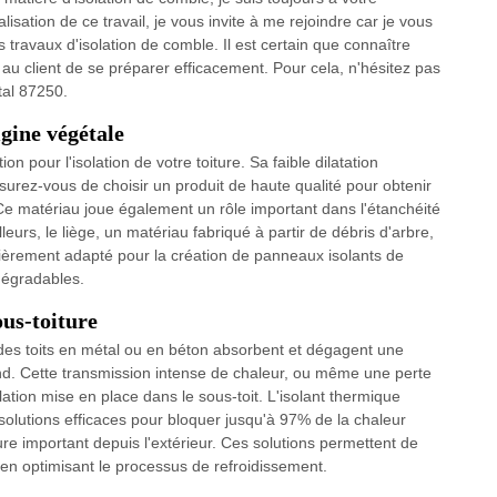
lisation de ce travail, je vous invite à me rejoindre car je vous
s travaux d'isolation de comble. Il est certain que connaître
t au client de se préparer efficacement. Pour cela, n'hésitez pas
tal 87250.
igine végétale
on pour l'isolation de votre toiture. Sa faible dilatation
surez-vous de choisir un produit de haute qualité pour obtenir
. Ce matériau joue également un rôle important dans l'étanchéité
leurs, le liège, un matériau fabriqué à partir de débris d'arbre,
culièrement adapté pour la création de panneaux isolants de
odégradables.
ous-toiture
es toits en métal ou en béton absorbent et dégagent une
afond. Cette transmission intense de chaleur, ou même une perte
ation mise en place dans le sous-toit. L'isolant thermique
s solutions efficaces pour bloquer jusqu'à 97% de la chaleur
ure important depuis l'extérieur. Ces solutions permettent de
t en optimisant le processus de refroidissement.