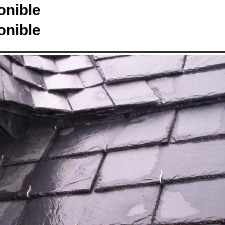
onible
onible