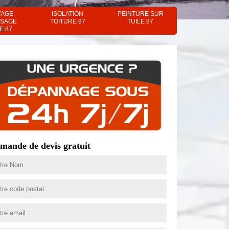
YAGE
ISOLATION
PEINTURE SUR
SAGE
TOITURE 87
TUILE 87
E 87
mande de devis gratuit