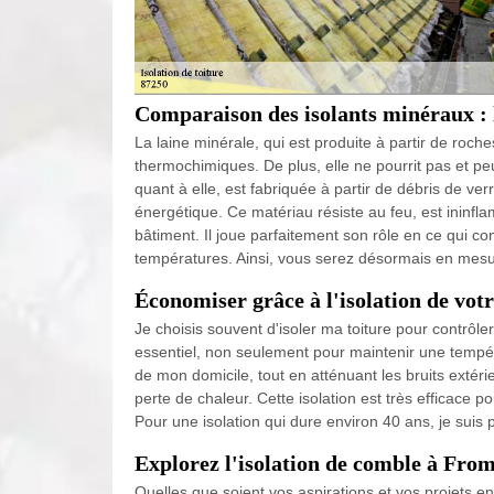
Comparaison des isolants minéraux : l
La laine minérale, qui est produite à partir de roc
thermochimiques. De plus, elle ne pourrit pas et pe
quant à elle, est fabriquée à partir de débris de ve
énergétique. Ce matériau résiste au feu, est ininfl
bâtiment. Il joue parfaitement son rôle en ce qui co
températures. Ainsi, vous serez désormais en mesure 
Économiser grâce à l'isolation de votr
Je choisis souvent d'isoler ma toiture pour contrôle
essentiel, non seulement pour maintenir une températ
de mon domicile, tout en atténuant les bruits extéri
perte de chaleur. Cette isolation est très efficace p
Pour une isolation qui dure environ 40 ans, je suis p
Explorez l'isolation de comble à Fro
Quelles que soient vos aspirations et vos projets en