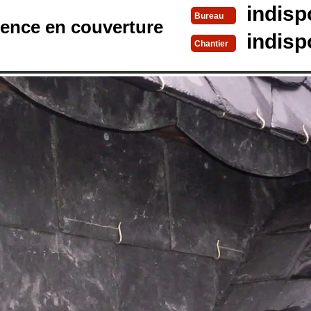
indisp
Bureau
rence en couverture
indisp
Chantier