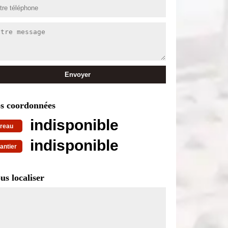
s coordonnées
indisponible
reau
indisponible
antier
us localiser