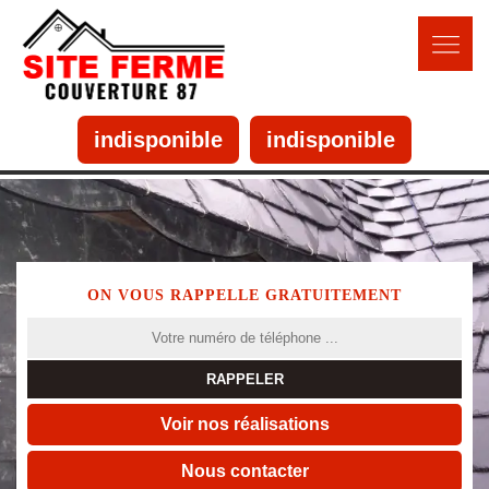
indisponible
indisponible
ON VOUS RAPPELLE GRATUITEMENT
Voir nos réalisations
Nous contacter