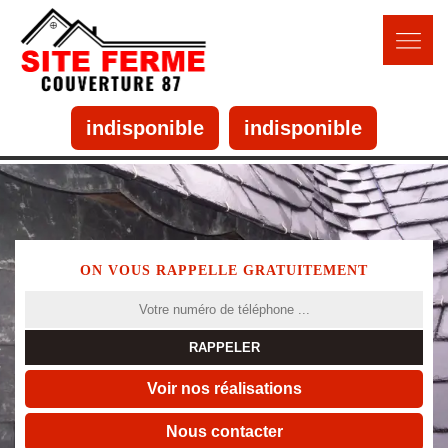
indisponible
indisponible
ON VOUS RAPPELLE GRATUITEMENT
Voir nos réalisations
Nous contacter