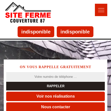
indisponible
indisponible
ON VOUS RAPPELLE GRATUITEMENT
Voir nos réalisations
Nous contacter