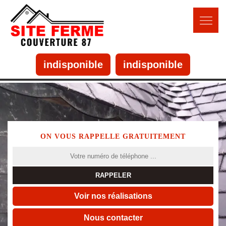
indisponible
indisponible
ON VOUS RAPPELLE GRATUITEMENT
Voir nos réalisations
Nous contacter