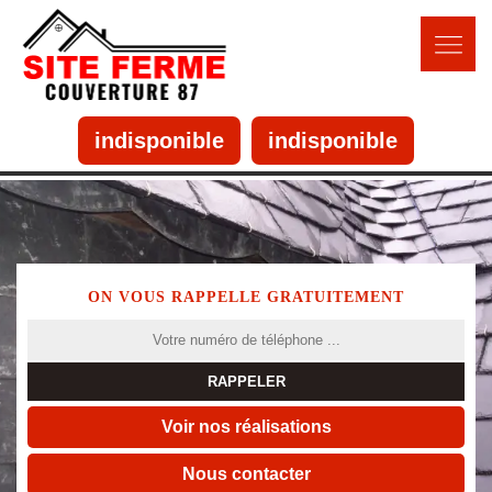
indisponible
indisponible
ON VOUS RAPPELLE GRATUITEMENT
Voir nos réalisations
Nous contacter