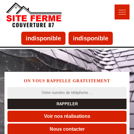
indisponible
indisponible
ON VOUS RAPPELLE GRATUITEMENT
Voir nos réalisations
Nous contacter