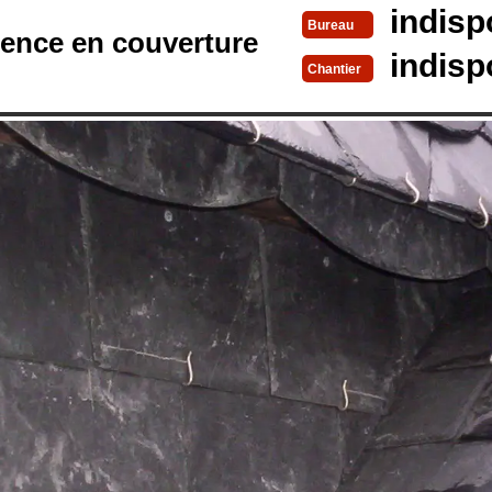
indisp
Bureau
rence en couverture
indisp
Chantier