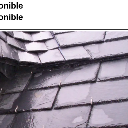
onible
onible