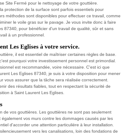
se Site Fermé pour le nettoyage de votre gouttière.
a protection de la surface sont parfois essentiels pour
eurs méthodes sont disponibles pour effectuer ce travail, comme
liminer le voile gras sur le pavage. Je vous invite donc à faire
s 87340, pour bénéficier d'un travail de qualité, sûr et sans
avail à un professionnel.
nt Les Eglises à votre service.
ttière, il est essentiel de maîtriser certaines règles de base.
est pourquoi votre investissement personnel est primordial.
fessionnel est recommandée, voire nécessaire. C'est ici que
aurent Les Eglises 87340, je suis à votre disposition pour mener
pour vous assurer que la tâche sera réalisée correctement.
nir des résultats fiables, tout en respectant la sécurité de
ition à Saint Laurent Les Eglises.
s
tion de vos gouttières. Les gouttières ne sont pas seulement
nt également vos murs contre les dommages causés par les
iel d'accorder une attention particulière à leur installation.
silencieusement vers les canalisations, loin des fondations de