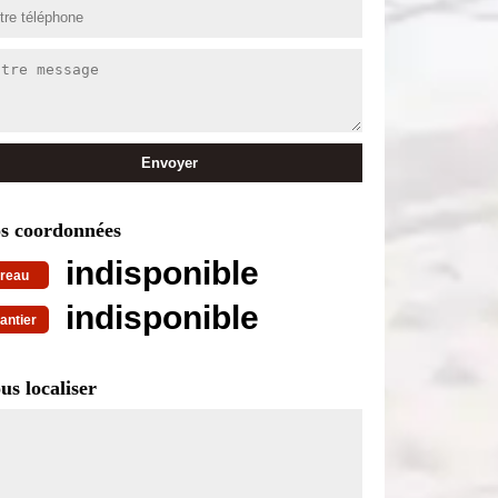
s coordonnées
indisponible
reau
indisponible
antier
us localiser