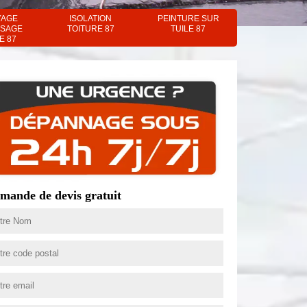
YAGE
ISOLATION
PEINTURE SUR
SAGE
TOITURE 87
TUILE 87
E 87
mande de devis gratuit