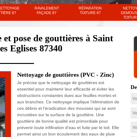
NETTOYAGE
RAVALEMENT
RÉPARATION
NETTO
TIÈRE 87
FAÇADE 87
TOITURE 87
DEMOUS
TOITUR
 et pose de gouttières à Saint
es Eglises 87340
Nettoyage de gouttières (PVC - Zinc)
Je précise que le nettoyage de gouttières est
De
essentiel pour maintenir leur efficacité et éviter les
obstructions constantes dues aux feuilles mortes et
aux branches. Ce nettoyage implique l'élimination de
ces débris et l'éradication des mousses qui se sont
incrustées sur la surface de la gouttière. Une
gouttière de bonne qualité est primordiale pour
prévenir toute infiltration d'eau et fuite par le toit. Elle
permet ainsi un bon écoulement des eaux de pluie