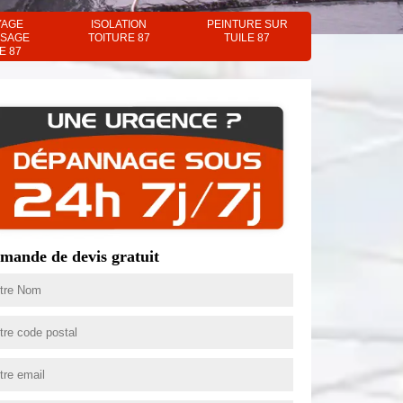
YAGE
ISOLATION
PEINTURE SUR
SAGE
TOITURE 87
TUILE 87
E 87
mande de devis gratuit