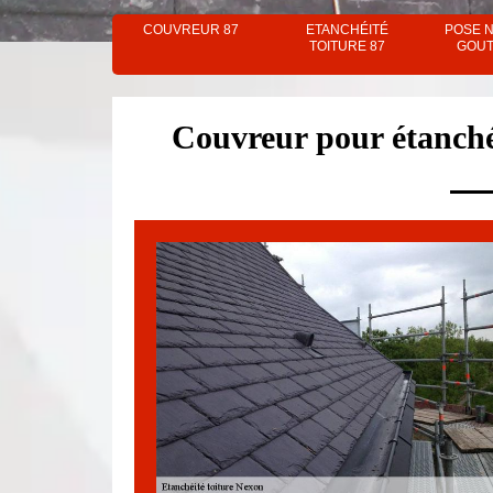
COUVREUR 87
ETANCHÉITÉ
POSE 
TOITURE 87
GOUT
Couvreur pour étanché