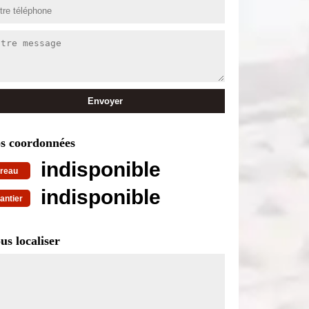
s coordonnées
indisponible
reau
indisponible
antier
us localiser