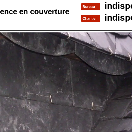
indisp
Bureau
rence en couverture
indisp
Chantier