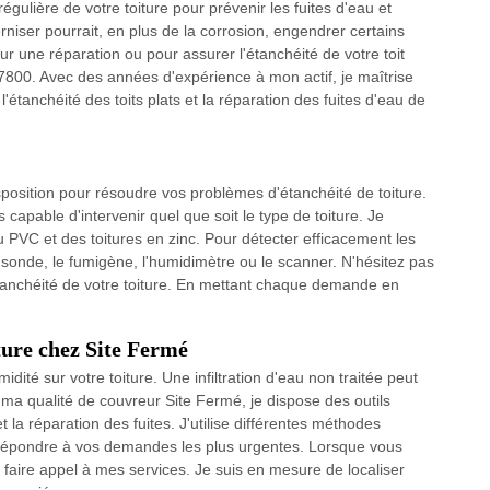
égulière de votre toiture pour prévenir les fuites d'eau et
rniser pourrait, en plus de la corrosion, engendrer certains
 une réparation ou pour assurer l'étanchéité de votre toit
87800. Avec des années d'expérience à mon actif, je maîtrise
 l'étanchéité des toits plats et la réparation des fuites d'eau de
sposition pour résoudre vos problèmes d'étanchéité de toiture.
uis capable d'intervenir quel que soit le type de toiture. Je
u PVC et des toitures en zinc. Pour détecter efficacement les
a sonde, le fumigène, l'humidimètre ou le scanner. N'hésitez pas
anchéité de votre toiture. En mettant chaque demande en
iture chez Site Fermé
dité sur votre toiture. Une infiltration d'eau non traitée peut
a qualité de couvreur Site Fermé, je dispose des outils
et la réparation des fuites. J'utilise différentes méthodes
ux répondre à vos demandes les plus urgentes. Lorsque vous
à faire appel à mes services. Je suis en mesure de localiser