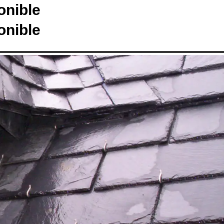
onible
onible