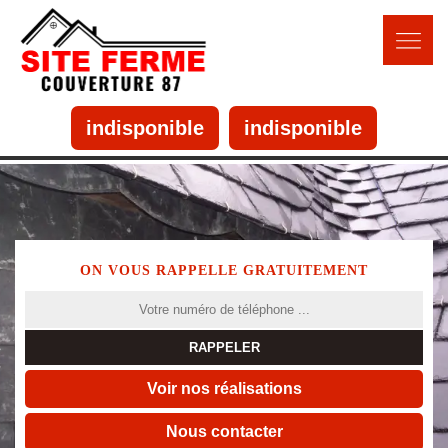
indisponible
indisponible
ON VOUS RAPPELLE GRATUITEMENT
Voir nos réalisations
Nous contacter