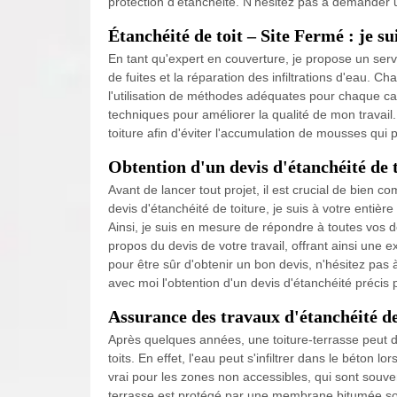
protection d'étanchéité. N'hésitez pas à demander un 
Étanchéité de toit – Site Fermé : je su
En tant qu'expert en couverture, je propose un servi
de fuites et la réparation des infiltrations d'eau. C
l'utilisation de méthodes adéquates pour chaque c
techniques pour améliorer la qualité de mon travail
toiture afin d'éviter l'accumulation de mousses qui
Obtention d'un devis d'étanchéité de 
Avant de lancer tout projet, il est crucial de bien c
devis d'étanchéité de toiture, je suis à votre entièr
Ainsi, je suis en mesure de répondre à toutes vos d
propos du devis de votre travail, offrant ainsi une e
pour être sûr d'obtenir un bon devis, n'hésitez pa
avec moi l'obtention d'un devis d'étanchéité précis p
Assurance des travaux d'étanchéité de
Après quelques années, une toiture-terrasse peut 
toits. En effet, l'eau peut s'infiltrer dans le béton 
vrai pour les zones non accessibles, qui sont souven
terrasse est protégé par une membrane bitumée so