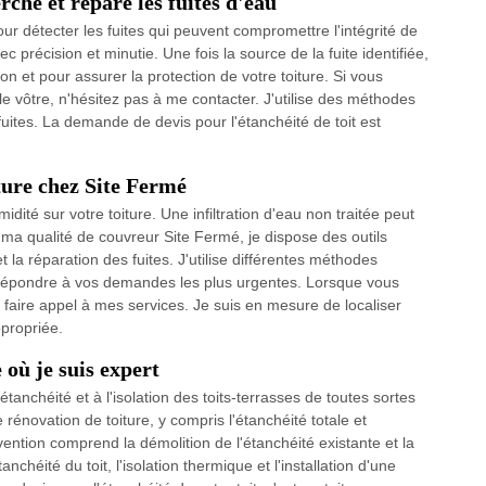
che et répare les fuites d'eau
r détecter les fuites qui peuvent compromettre l'intégrité de
c précision et minutie. Une fois la source de la fuite identifiée,
n et pour assurer la protection de votre toiture. Si vous
le vôtre, n'hésitez pas à me contacter. J'utilise des méthodes
uites. La demande de devis pour l'étanchéité de toit est
iture chez Site Fermé
dité sur votre toiture. Une infiltration d'eau non traitée peut
a qualité de couvreur Site Fermé, je dispose des outils
et la réparation des fuites. J'utilise différentes méthodes
ux répondre à vos demandes les plus urgentes. Lorsque vous
à faire appel à mes services. Je suis en mesure de localiser
ppropriée.
 où je suis expert
tanchéité et à l'isolation des toits-terrasses de toutes sortes
rénovation de toiture, y compris l'étanchéité totale et
ervention comprend la démolition de l'étanchéité existante et la
nchéité du toit, l'isolation thermique et l'installation d'une