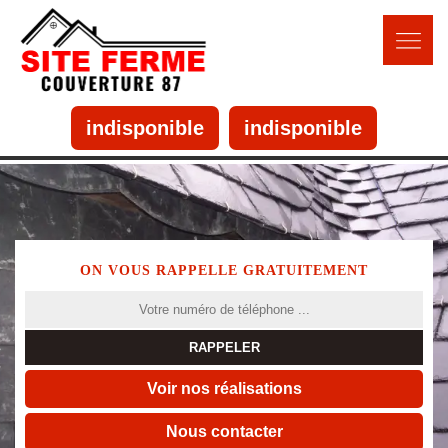
indisponible
indisponible
ON VOUS RAPPELLE GRATUITEMENT
Voir nos réalisations
Nous contacter