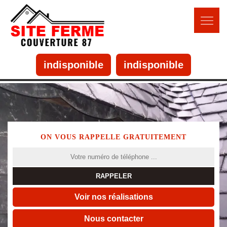
indisponible
indisponible
ON VOUS RAPPELLE GRATUITEMENT
Voir nos réalisations
Nous contacter