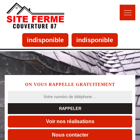
indisponible
indisponible
ON VOUS RAPPELLE GRATUITEMENT
Voir nos réalisations
Nous contacter