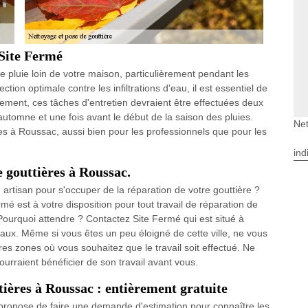
 Site Fermé
 de pluie loin de votre maison, particulièrement pendant les
tion optimale contre les infiltrations d'eau, il est essentiel de
alement, ces tâches d'entretien devraient être effectuées deux
 automne et une fois avant le début de la saison des pluies.
Net
es à Roussac, aussi bien pour les professionnels que pour les
ind
 gouttières à Roussac.
rtisan pour s'occuper de la réparation de votre gouttière ?
rmé est à votre disposition pour tout travail de réparation de
. Pourquoi attendre ? Contactez Site Fermé qui est situé à
ux. Même si vous êtes un peu éloigné de cette ville, ne vous
res zones où vous souhaitez que le travail soit effectué. Ne
urraient bénéficier de son travail avant vous.
tières à Roussac : entièrement gratuite
s propose de faire une demande d'estimation pour connaître les