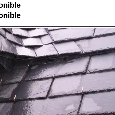
onible
onible