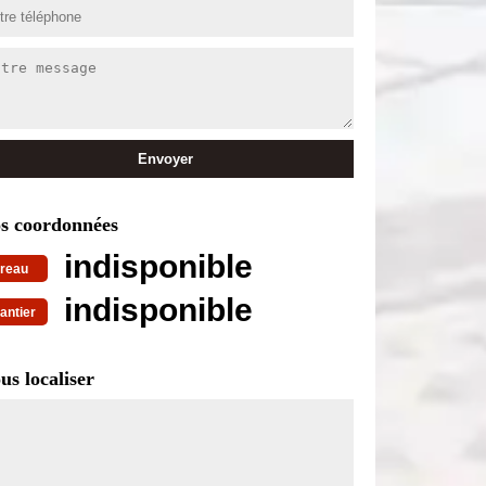
s coordonnées
indisponible
reau
indisponible
antier
us localiser