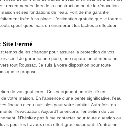
es est recommandée lors de la construction ou de la rénovation
a maison et ses fondations de l'eau. Fort de ma garantie
rfaitement fixée à sa place. L'estimation gratuite que je fournis
 coûts spécifiques mais en énumérant les tâches à effectuer
ec Site Fermé
est temps de les changer pour assurer la protection de vos
 services ! Je garantie une pose, une réparation et même un
avers tout Roussac. Je suis à votre disposition pour toute
ons que je propose.
tien de vos gouttières. Celles-ci jouent un rôle clé en
n de votre maison. En l'absence d'une pente significative, l'eau
es flaques d'eau nuisibles pour votre habitat. Autrefois, on
menter l'évacuation. Aujourd'hui encore, l'entretien de vos
ionnement. N'hésitez pas à me contacter pour toute question ou
evis pour les travaux sera offert gracieusement. L'entretien