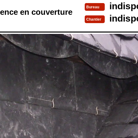
indisp
Bureau
rence en couverture
indisp
Chantier