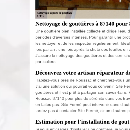
Nettoyage de gouttières à 87140 pour
Une gouttière bien installée collecte et dirige l'eau
périodes d'averses intenses. Pour garantir une protec
les nettoyer et de les inspecter régulièrement. Idé
fois par an : une fois après la chute des feuilles en
J'assure le nettoyage des gouttières et des cornich
particuliers.
Découvrez votre artisan réparateur de
Habitez-vous près de Roussac et cherchez-vous un a
J'ai une solution qui pourrait vous convenir. Site Fe
gouttières et il est prêt à partager son savoir-faire
Roussac 87140 pour plus de sérénité dans vos trava
en faites pas. Site Fermé peut intervenir dans d'aut
tardez pas à contacter Site Fermé, sinon d'autres po
Estimation pour l'installation de gout
Si vous envisagez d'installer une gouttière, je vou