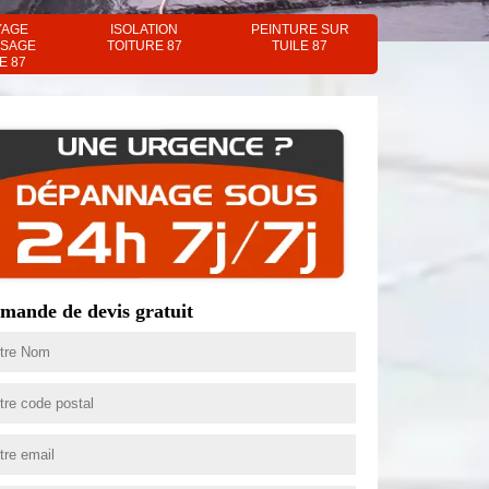
YAGE
ISOLATION
PEINTURE SUR
SAGE
TOITURE 87
TUILE 87
E 87
mande de devis gratuit