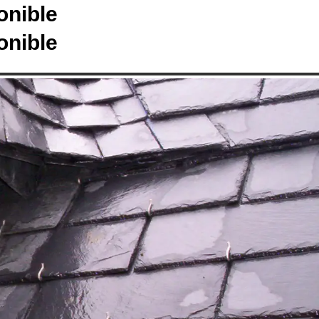
onible
onible