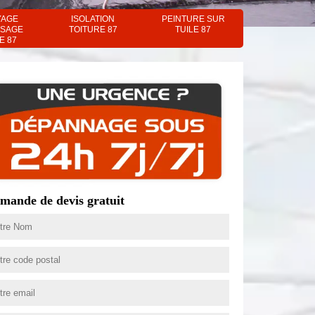
YAGE
ISOLATION
PEINTURE SUR
SAGE
TOITURE 87
TUILE 87
E 87
mande de devis gratuit