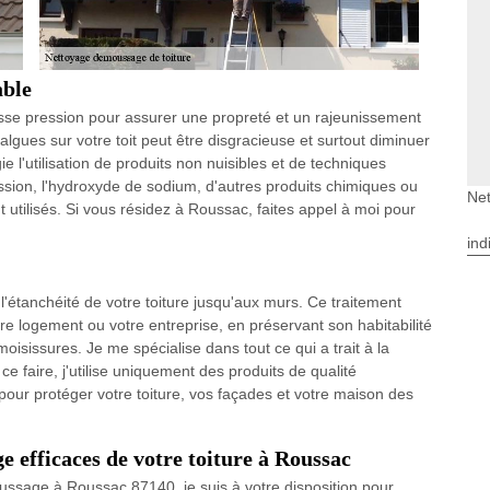
able
asse pression pour assurer une propreté et un rajeunissement
lgues sur votre toit peut être disgracieuse et surtout diminuer
ie l'utilisation de produits non nuisibles et de techniques
on, l'hydroxyde de sodium, d'autres produits chimiques ou
Ne
utilisés. Si vous résidez à Roussac, faites appel à moi pour
ind
l'étanchéité de votre toiture jusqu'aux murs. Ce traitement
tre logement ou votre entreprise, en préservant son habitabilité
moisissures. Je me spécialise dans tout ce qui a trait à la
ce faire, j'utilise uniquement des produits de qualité
pour protéger votre toiture, vos façades et votre maison des
 efficaces de votre toiture à Roussac
ussage à Roussac 87140, je suis à votre disposition pour