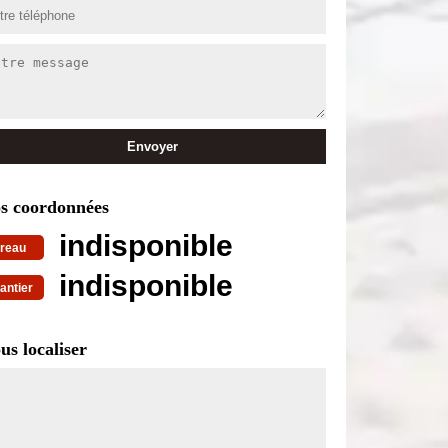
s coordonnées
indisponible
reau
indisponible
antier
us localiser