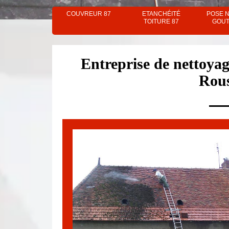
COUVREUR 87
ETANCHÉITÉ
POSE 
TOITURE 87
GOUT
Entreprise de nettoyag
Rous