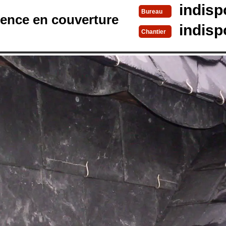
indisp
Bureau
rence en couverture
indisp
Chantier