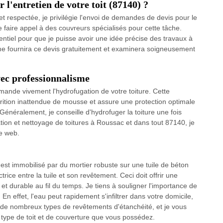
l'entretien de votre toit (87140) ?
et respectée, je privilégie l'envoi de demandes de devis pour le
de faire appel à des couvreurs spécialisés pour cette tâche.
sentiel pour que je puisse avoir une idée précise des travaux à
 me fournira ce devis gratuitement et examinera soigneusement
vec professionnalisme
mande vivement l'hydrofugation de votre toiture. Cette
rition inattendue de mousse et assure une protection optimale
. Généralement, je conseille d'hydrofuger la toiture une fois
ation et nettoyage de toitures à Roussac et dans tout 87140, je
te web.
l est immobilisé par du mortier robuste sur une tuile de béton
ice entre la tuile et son revêtement. Ceci doit offrir une
et durable au fil du temps. Je tiens à souligner l'importance de
. En effet, l'eau peut rapidement s'infiltrer dans votre domicile,
e de nombreux types de revêtements d'étanchéité, et je vous
u type de toit et de couverture que vous possédez.