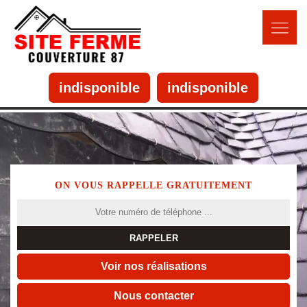
indisponible
indisponible
ON VOUS RAPPELLE GRATUITEMENT
Voir nos réalisations
Nous contacter