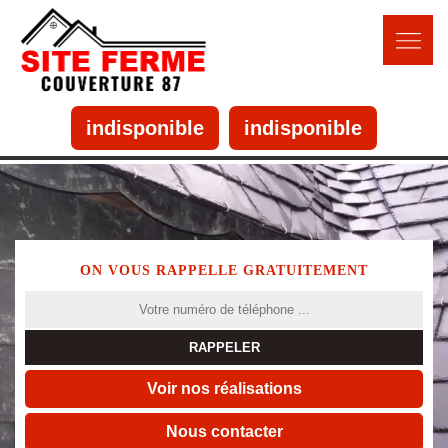
indisponible
indisponible
ON VOUS RAPPELLE GRATUITEMENT
Voir nos réalisations
Nous contacter